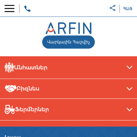
ՀԱՅ
Վարկային Հաշվիչ
Անհատներ
Բիզնես
Ֆերմերներ