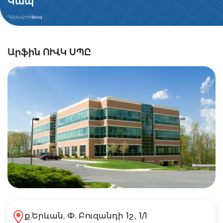
Կապ
Գլխավոր
Կապ
Արֆին ՈՒՎԿ ՍՊԸ
ք.Երևան, Փ. Բուզանդի 1շ., 1/1