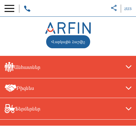
ՀԱՅ
Վարկային Հաշվիչ
Անհատներ
Բիզնես
Ֆերմերներ