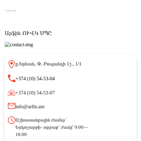
Կապ
Գլխավոր
Կապ
Արֆին ՈՒՎԿ ՍՊԸ
ք.Երևան, Փ. Բուզանդի 1շ., 1/1
+374 (10) 54-53-04
+374 (10) 54-53-07
info@arfin.am
Աշխատանքային ժամեր`
Երկուշաբթի- ուրբաթ` ժամը՝ 9։00—
18։00