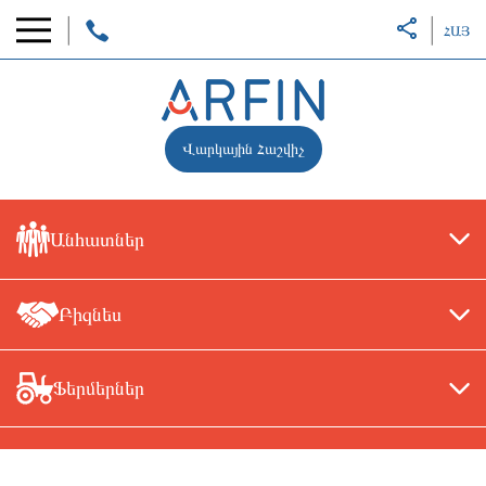
ՀԱՅ
Վարկային Հաշվիչ
Անհատներ
Բիզնես
Ֆերմերներ