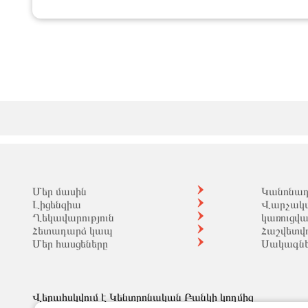
Մեր մասին
Կանոնադր
Լիցենզիա
Վարչակ
Ղեկավարություն
կառուցվ
Հետադարձ կապ
Հաշվետվո
Մեր հասցեները
Սակագն
Վերահսկվում է Կենտրոնական Բանկի կողմից