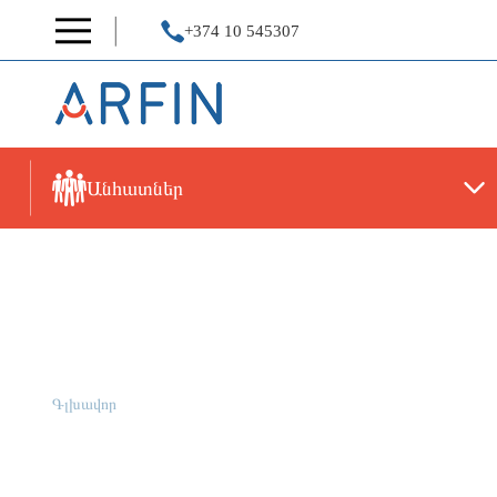
+374 10 545307
Անհատներ
Պրոգրես Վարկ «Ֆլեքս 1»
Գլխավոր
Պրոգրես Վարկ «Ֆլեքս 1»