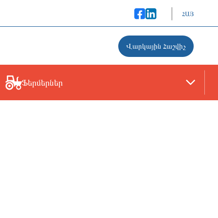
ՀԱՅ
Վարկային Հաշվիչ
Ֆերմերներ