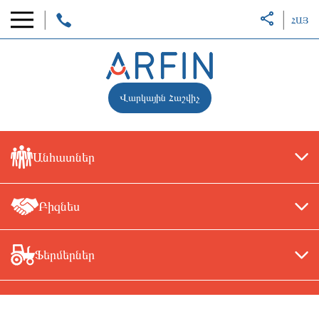
ՀԱՅ
Վարկային Հաշվիչ
Անհատներ
Բիզնես
Ֆերմերներ