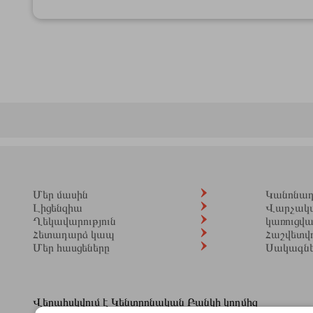
Մեր մասին
Կանոնադր
Լիցենզիա
Վարչակ
Ղեկավարություն
կառուցվ
Հետադարձ կապ
Հաշվետվո
Մեր հասցեները
Սակագն
Վերահսկվում է Կենտրոնական Բանկի կողմից