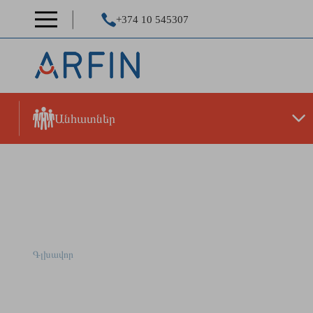
+374 10 545307
Անհատներ
Գյուղատնտեսական Վարկ
Գլխավոր
Գյուղատնտեսական Վարկ «Ֆլեքս 1»