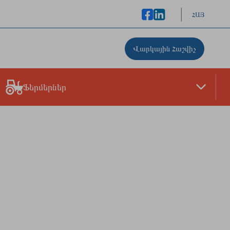
ՀԱՅ
Վարկային Հաշվիչ
Ֆերմերներ