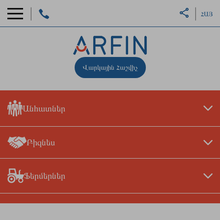
ՀԱՅ
Վարկային Հաշվիչ
Անհատներ
Բիզնես
Ֆերմերներ