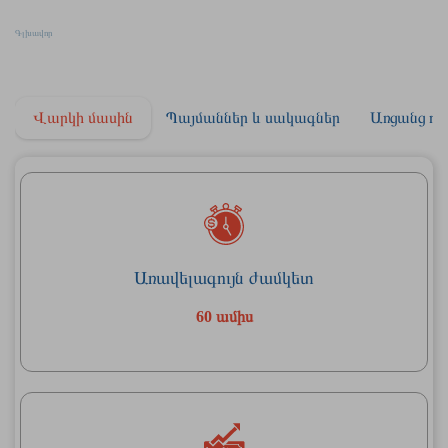
Պրոգրես Վարկ «Գործընկեր»
Գլխավոր
Պրոգրես Վարկ «Գործընկեր»
Վարկի մասին
Պայմաններ և սակագներ
Առցանց դի
Առավելագույն ժամկետ
60 ամիս