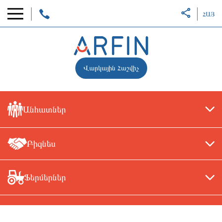
ՀԱՅ
Վարկային Հաշվիչ
Անհատներ
Բիզնես
Ֆերմերներ